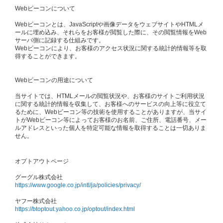
Webビーコンについて
Webビーコンとは、JavaScriptや画像データをウェブサイトやHTMLメ
ールに埋め込み、それらをお客様が閲覧した際に、その閲覧情報をWeb
サーバ側に記録する仕組みです。
Webビーコンにより、お客様のアクセス状況に関する統計的情報等を取
得することができます。
Webビーコンの用途について
当サイトでは、HTMLメールの閲覧状況や、お客様のサイトご利用状況
に関する統計的情報を収集して、お客様へのサービスの向上等に役立て
るために、Webビーコン等の技術を使用することがありますが、当サイ
トがWebビーコン等によってお客様のお名前、ご住所、電話番号、メー
ルアドレスといった個人を特定可能な情報を取得することは一切ありま
せん。
オプトアウトページ
グーグル株式会社
https://www.google.co.jp/intl/ja/policies/privacy/
ヤフー株式会社
https://btoptout.yahoo.co.jp/optout/index.html