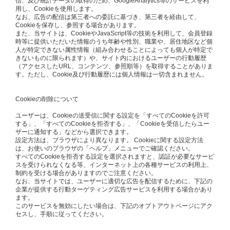
信、及び統計データの取得のため、GoogleAnalytics等のサービスを利
用し、Cookieを使用します。
なお、広告の配信は第三者への委託に基づき、第三者を経由して、
Cookieを保存し、参照する場合があります。
また、当サイトは、CookieやJavaScript等の技術を利用して、会員登録
時等に提供いただいた情報のうち年齢や性別、職業や、居住地区など個
人が特定できない属性情報（組み合わせることによっても個人が特定で
きないものに限られます）や、サイト内におけるユーザーの行動履歴
（アクセスしたURL、コンテンツ、参照順等）を取得することがありま
す。ただし、Cookie及び行動履歴には個人情報は一切含まれません。
Cookieの削除について
ユーザーは、Cookieの送受信に関する設定を「すべてのCookieを許可
する」、「すべてのCookieを拒否する」、「Cookieを受信したらユー
ザーに通知する」などから選択できます。
設定方法は、ブラウザにより異なります。 Cookieに関する設定方法
は、お使いのブラウザの「ヘルプ」メニューでご確認ください。
すべてのCookieを拒否する設定を選択されますと、認証が必要なサービ
スを受けられなくなる等、インターネット上の各種サービスの利用上、
制約を受ける場合がありますのでご注意ください。
なお、当サイトでは、ユーザーに適切な広告を配信するために、下記の
企業が提供する行動ターゲティング広告サービスを利用する場合があり
ます。
このサービスを無効にしたい場合は、下記のオプトアウトページにアク
セスし、手順に従ってください。