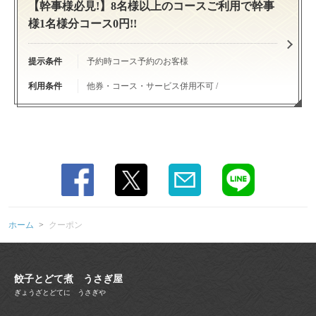
【幹事様必見!】8名様以上のコースご利用で幹事
様1名様分コース0円!!
提示条件
予約時コース予約のお客様
この店舗情報をシェアする
利用条件
他券・コース・サービス併用不可 /
クーポン | 餃子とどて煮 うさぎ屋
京都府京都市中京区東洞院通錦小路下ル阪東屋町658 都証券ビル地
下1階
https://gyozatodoteni-usagiya.owst.jp/coupons
お店情報をコピー
ホーム
クーポン
餃子とどて煮 うさぎ屋
ぎょうざとどてに うさぎや
閉じる