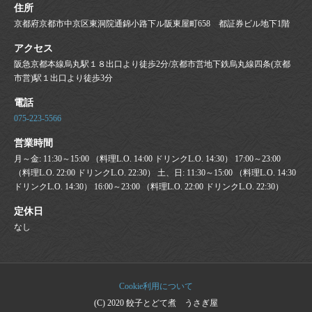
住所
京都府京都市中京区東洞院通錦小路下ル阪東屋町658 都証券ビル地下1階
アクセス
阪急京都本線烏丸駅１８出口より徒歩2分/京都市営地下鉄烏丸線四条(京都
市営)駅１出口より徒歩3分
電話
075-223-5566
営業時間
月～金: 11:30～15:00 （料理L.O. 14:00 ドリンクL.O. 14:30） 17:00～23:00
（料理L.O. 22:00 ドリンクL.O. 22:30） 土、日: 11:30～15:00 （料理L.O. 14:30
ドリンクL.O. 14:30） 16:00～23:00 （料理L.O. 22:00 ドリンクL.O. 22:30）
定休日
なし
Cookie利用について
(C) 2020 餃子とどて煮 うさぎ屋